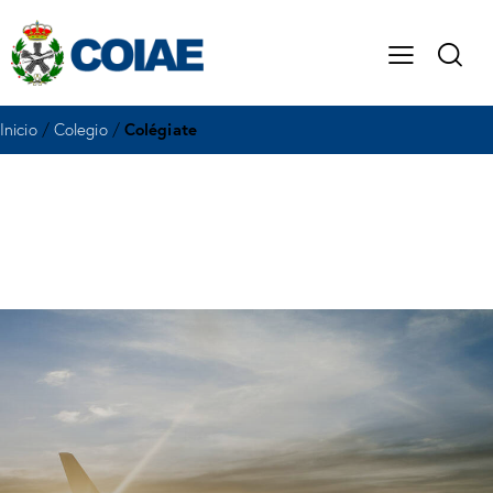
Inicio
/
Colegio
/
Colégiate
Colégiate