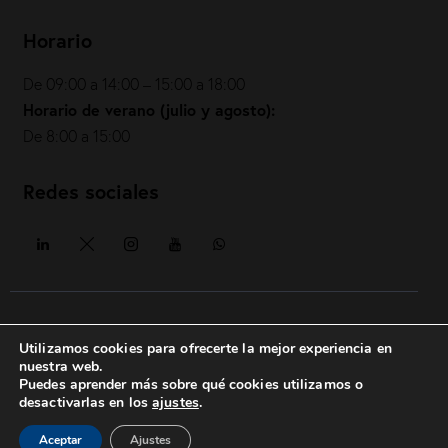
Horario
De 09:00 a 14:00 – 15:00 a 18:00
Horario de verano (julio y agosto):
De 8:00 a 15:00
Redes sociales
COIAE© 2026. Todos los derechos reservados
Utilizamos cookies para ofrecerte la mejor experiencia en
nuestra web.
Política de privacidad
|
Política de cookies
|
Aviso legal
|
Puedes aprender más sobre qué cookies utilizamos o
posicionesrealbetis
desactivarlas en los
ajustes
.
Aceptar
Ajustes