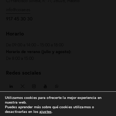
C/Francisco Silvela, n.º 71, 28028, Madrid
info@coiae.es
917 45 30 30
Horario
De 09:00 a 14:00 – 15:00 a 18:00
Horario de verano (julio y agosto):
De 8:00 a 15:00
Redes sociales
Utilizamos cookies para ofrecerte la mejor experiencia en
nuestra web.
Puedes aprender más sobre qué cookies utilizamos o
COIAE© 2026. Todos los derechos reservados
desactivarlas en los
ajustes
.