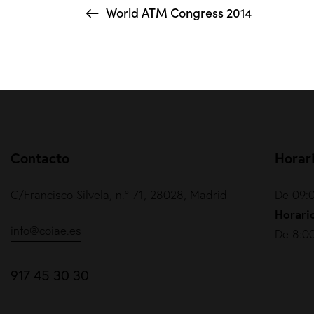
World ATM Congress 2014
Contacto
Horar
C/Francisco Silvela, n.º 71, 28028, Madrid
De 09:0
Horario
info@coiae.es
De 8:00
917 45 30 30