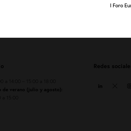
I Foro E
io
Redes sociale
0 a 14:00 – 15:00 a 18:00
 de verano (julio y agosto):
 a 15:00