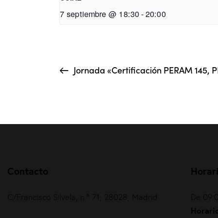
7 septiembre @ 18:30
-
20:00
Jornada «Certificación PERAM 145, 
Contacto
Horar
C/Francisco Silvela, n.º 71, 28028, Madrid
De 09:0
Horario