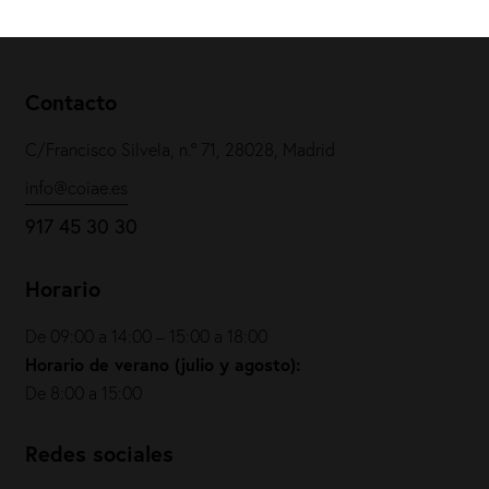
Contacto
C/Francisco Silvela, n.º 71, 28028, Madrid
info@coiae.es
917 45 30 30
Horario
De 09:00 a 14:00 – 15:00 a 18:00
Horario de verano (julio y agosto):
De 8:00 a 15:00
Redes sociales