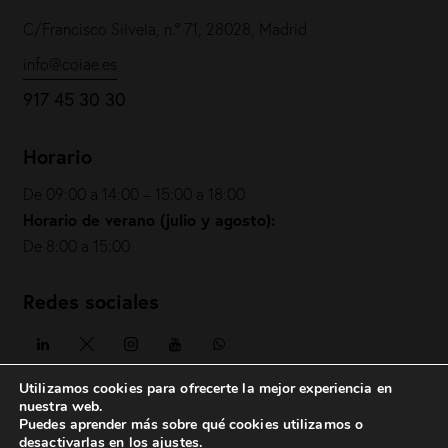
C/Francisco Silvela, n.º 71, 28028, Madrid
info@coiae.es
917 45 30 30
Horario
De 09:00 a 14:00 – 15:00 a 18:00
Horario de verano (julio y agosto):
De 8:00 a 15:00
Redes sociales
Utilizamos cookies para ofrecerte la mejor experiencia en
nuestra web.
Puedes aprender más sobre qué cookies utilizamos o
COIAE© 2026. Todos los derechos reservados
desactivarlas en los
ajustes
.