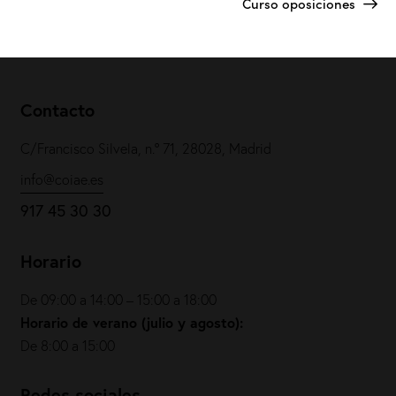
Curso oposiciones
Contacto
C/Francisco Silvela, n.º 71, 28028, Madrid
info@coiae.es
917 45 30 30
Horario
De 09:00 a 14:00 – 15:00 a 18:00
Horario de verano (julio y agosto):
De 8:00 a 15:00
Redes sociales