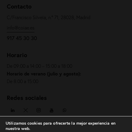
Contacto
C/Francisco Silvela, n.º 71, 28028, Madrid
info@coiae.es
917 45 30 30
Horario
De 09:00 a 14:00 – 15:00 a 18:00
Horario de verano (julio y agosto):
De 8:00 a 15:00
Redes sociales
Utilizamos cookies para ofrecerte la mejor experiencia en
nuestra web.