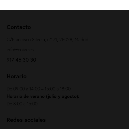
Contacto
C/Francisco Silvela, n.º 71, 28028, Madrid
info@coiae.es
917 45 30 30
Horario
De 09:00 a 14:00 – 15:00 a 18:00
Horario de verano (julio y agosto):
De 8:00 a 15:00
Redes sociales