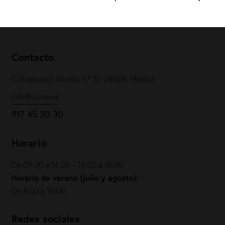
Contacto
C/Francisco Silvela, n.º 71, 28028, Madrid
info@coiae.es
917 45 30 30
Horario
De 09:00 a 14:00 – 15:00 a 18:00
Horario de verano (julio y agosto):
De 8:00 a 15:00
Redes sociales