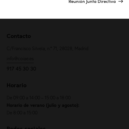
Reunión Junta Directiva
Contacto
C/Francisco Silvela, n.º 71, 28028, Madrid
info@coiae.es
917 45 30 30
Horario
De 09:00 a 14:00 – 15:00 a 18:00
Horario de verano (julio y agosto):
De 8:00 a 15:00
Redes sociales