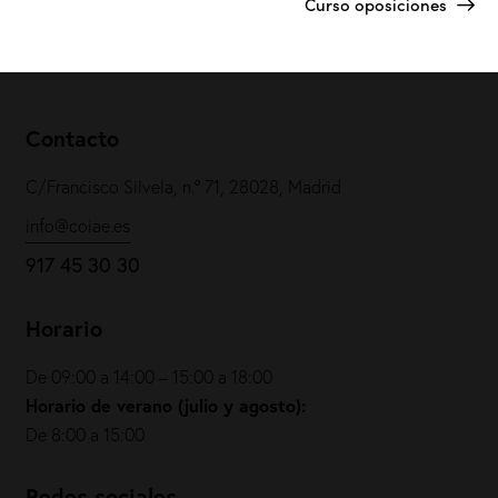
Curso oposiciones
Contacto
C/Francisco Silvela, n.º 71, 28028, Madrid
info@coiae.es
917 45 30 30
Horario
De 09:00 a 14:00 – 15:00 a 18:00
Horario de verano (julio y agosto):
De 8:00 a 15:00
Redes sociales