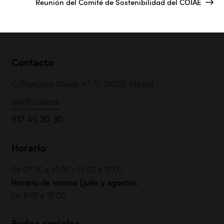
Reunión del Comité de Sostenibilidad del COIAE
Contacto
C/Francisco Silvela, n.º 71, 28028, Madrid
info@coiae.es
917 45 30 30
Horario
De 09:00 a 14:00 – 15:00 a 18:00
Horario de verano (julio y agosto):
De 8:00 a 15:00
Redes sociales