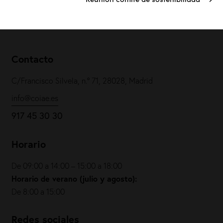
Contacto
C/Francisco Silvela, n.º 71, 28028, Madrid
info@coiae.es
917 45 30 30
Horario
De 09:00 a 14:00 – 15:00 a 18:00
Horario de verano (julio y agosto):
De 8:00 a 15:00
Redes sociales