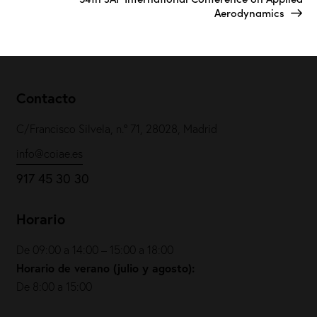
Aerodynamics
Contacto
C/Francisco Silvela, n.º 71, 28028, Madrid
info@coiae.es
917 45 30 30
Horario
De 09:00 a 14:00 – 15:00 a 18:00
Horario de verano (julio y agosto):
De 8:00 a 15:00