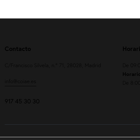
Contacto
Horar
C/Francisco Silvela, n.º 71, 28028, Madrid
De 09:0
Horario
info@coiae.es
De 8:00
917 45 30 30