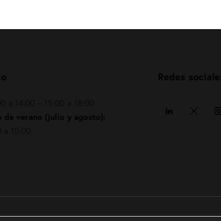
io
Redes sociale
0 a 14:00 – 15:00 a 18:00
 de verano (julio y agosto):
 a 15:00