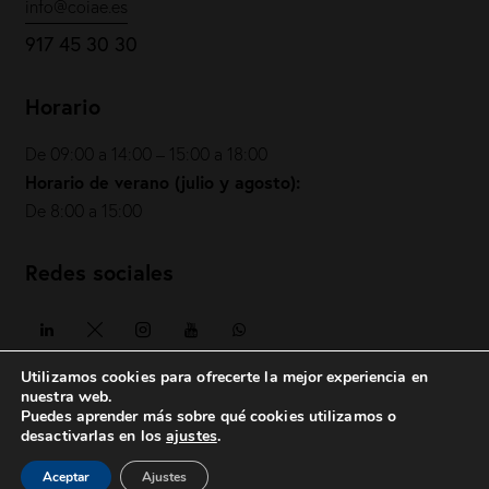
info@coiae.es
917 45 30 30
Horario
De 09:00 a 14:00 – 15:00 a 18:00
Horario de verano (julio y agosto):
De 8:00 a 15:00
Redes sociales
Utilizamos cookies para ofrecerte la mejor experiencia en
nuestra web.
Puedes aprender más sobre qué cookies utilizamos o
COIAE© 2026. Todos los derechos reservados
desactivarlas en los
ajustes
.
Política de privacidad
|
Política de cookies
|
Aviso legal
|
Aceptar
Ajustes
posicionesrealbetis