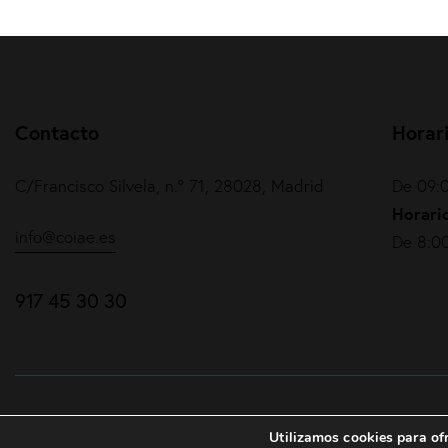
Contacto
Horar
C/Francisco Silvela, n.º 71, 28028, Madrid
De 09:0
Horario
info@coiae.es
De 8:00
917 45 30 30
COIAE© 2026. Todos los derechos reservados
Utilizamos cookies para ofr