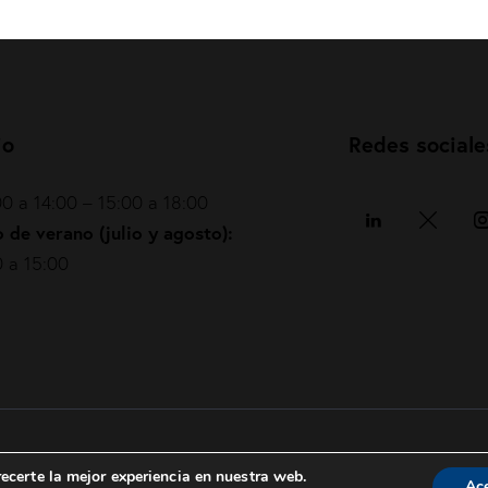
io
Redes sociale
0 a 14:00 – 15:00 a 18:00
 de verano (julio y agosto):
 a 15:00
Política de privacidad
|
Política de cookies
|
ecerte la mejor experiencia en nuestra web.
Ac