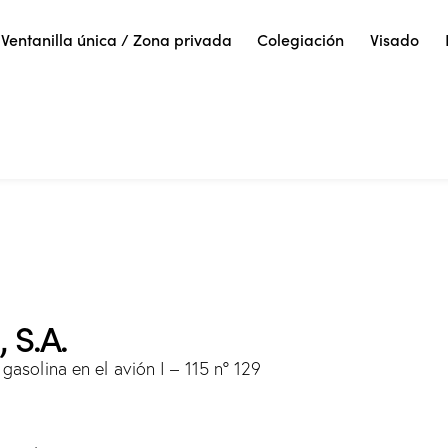
Ventanilla única / Zona privada
Colegiación
Visado
 S.A.
asolina en el avión I – 115 nº 129