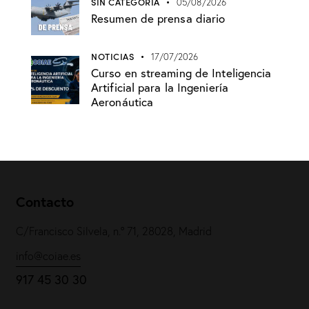
SIN CATEGORÍA
05/08/2026
Resumen de prensa diario
NOTICIAS
17/07/2026
Curso en streaming de Inteligencia
Artificial para la Ingeniería
Aeronáutica
Contacto
C/Francisco Silvela, n.º 71, 28028, Madrid
info@coiae.es
917 45 30 30