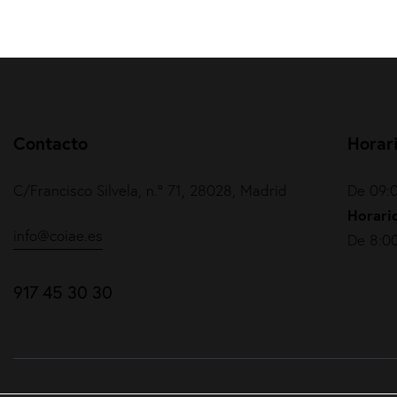
Contacto
Horar
C/Francisco Silvela, n.º 71, 28028, Madrid
De 09:0
Horario
info@coiae.es
De 8:00
917 45 30 30