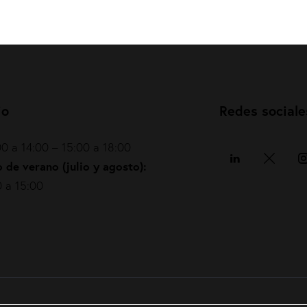
io
Redes sociale
0 a 14:00 – 15:00 a 18:00
 de verano (julio y agosto):
 a 15:00