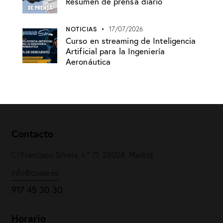
Resumen de prensa diario
NOTICIAS
17/07/2026
Curso en streaming de Inteligencia
Artificial para la Ingeniería
Aeronáutica
Contacto
C/Francisco Silvela, n.º 71, 28028, Madrid
info@coiae.es
917 45 30 30
Horario