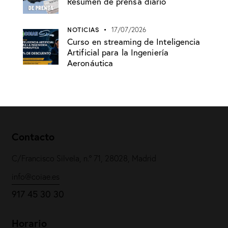
Resumen de prensa diario
NOTICIAS
17/07/2026
Curso en streaming de Inteligencia
Artificial para la Ingeniería
Aeronáutica
Contacto
C/Francisco Silvela, n.º 71, 28028, Madrid
info@coiae.es
917 45 30 30
Horario