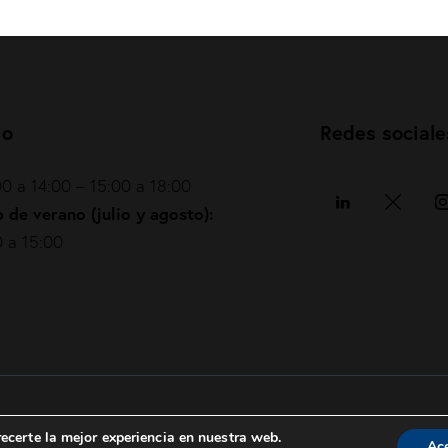
io
Redes sociale
0 a 14:00 – 15:00 a 18:00
 de verano (julio y agosto):
 a 15:00
Política de privacidad
|
Política de cookies
|
ecerte la mejor experiencia en nuestra web.
Ac