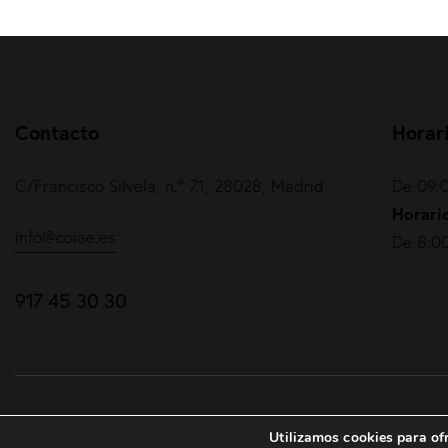
Contacto
Horar
C/Francisco Silvela, n.º 71, 28028, Madrid
De 09:0
Horario
info@coiae.es
De 8:00
917 45 30 30
COIAE© 2026. Todos los derechos reservados
Utilizamos cookies para ofr