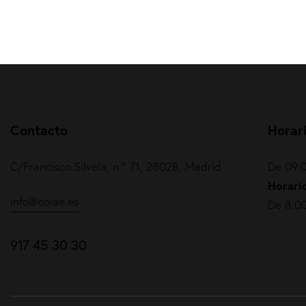
Contacto
Horar
C/Francisco Silvela, n.º 71, 28028, Madrid
De 09:0
Horario
info@coiae.es
De 8:00
917 45 30 30