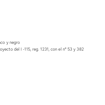
anco y negro
yecto del I -115, reg. 1231, con el nº 53 y 382