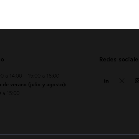
io
Redes sociale
0 a 14:00 – 15:00 a 18:00
 de verano (julio y agosto):
 a 15:00