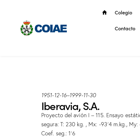
Colegio
Contacto
1951-12-16
–
1999-11-30
Iberavia, S.A.
Proyecto del avión I – 115. Ensayo estát
segura: T: 230 kg. , Mx: -93´4 m.kg., My: 
Coef. seg.: 1´6