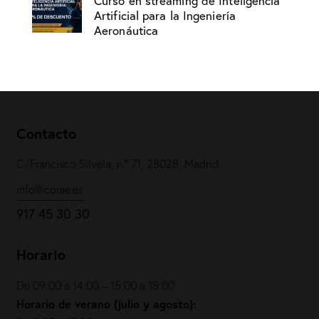
Curso en streaming de Inteligencia
Artificial para la Ingeniería
Aeronáutica
Contacto
C/Francisco Silvela, n.º 71, 28028, Madrid
info@coiae.es
917 45 30 30
Horario
De 09:00 a 14:00 – 15:00 a 18:00
Horario de verano (julio y agosto):