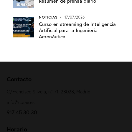
Resumen de prensa diario
NOTICIAS
17/07/2026
Curso en streaming de Inteligencia
Artificial para la Ingeniería
Aeronáutica
Contacto
C/Francisco Silvela, n.º 71, 28028, Madrid
info@coiae.es
917 45 30 30
Horario