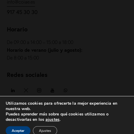
info@coiae.es
917 45 30 30
Horario
De 09:00 a 14:00 – 15:00 a 18:00
Horario de verano (julio y agosto):
De 8:00 a 15:00
Redes sociales
Utilizamos cookies para ofrecerte la mejor experiencia en
nuestra web.
Puedes aprender más sobre qué cookies utilizamos o
COIAE© 2026. Todos los derechos reservados
desactivarlas en los
ajustes
.
Política de privacidad
|
Política de cookies
|
Aviso legal
|
Aceptar
Ajustes
posicionesrealbetis