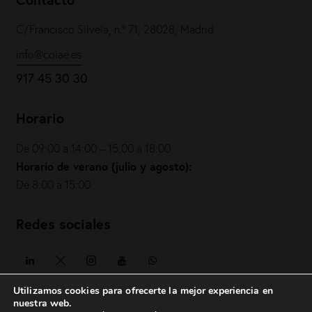
C/Francisco Silvela, n.º 71, 28028, Madrid
info@coiae.es
917 45 30 30
Horario
De 09:00 a 14:00 – 15:00 a 18:00
Horario de verano (julio y agosto):
De 8:00 a 15:00
Redes sociales
Utilizamos cookies para ofrecerte la mejor experiencia en
nuestra web.