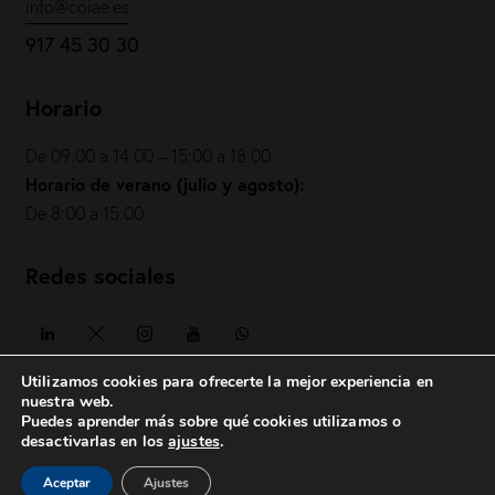
info@coiae.es
917 45 30 30
Horario
De 09:00 a 14:00 – 15:00 a 18:00
Horario de verano (julio y agosto):
De 8:00 a 15:00
Redes sociales
Utilizamos cookies para ofrecerte la mejor experiencia en
nuestra web.
Puedes aprender más sobre qué cookies utilizamos o
COIAE© 2026. Todos los derechos reservados
desactivarlas en los
ajustes
.
Política de privacidad
|
Política de cookies
|
Aviso legal
|
Aceptar
Ajustes
posicionesrealbetis