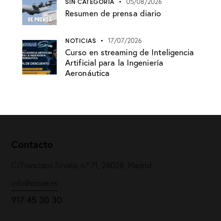
SIN CATEGORÍA
05/08/2026
Resumen de prensa diario
NOTICIAS
17/07/2026
Curso en streaming de Inteligencia
Artificial para la Ingeniería
Aeronáutica
Contacto
C/Francisco Silvela, n.º 71, 28028, Madrid
info@coiae.es
917 45 30 30