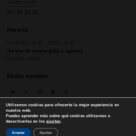
info@coiae.es
917 45 30 30
Horario
De 09:00 a 14:00 – 15:00 a 18:00
Horario de verano (julio y agosto):
De 8:00 a 15:00
Redes sociales
Utilizamos cookies para ofrecerte la mejor experiencia en
nuestra web.
Puedes aprender más sobre qué cookies utilizamos o
COIAE© 2026. Todos los derechos reservados
desactivarlas en los
ajustes
.
Política de privacidad
|
Política de cookies
|
Aviso legal
|
Aceptar
Ajustes
posicionesrealbetis