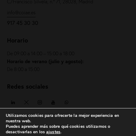
C/Francisco Silvela, n.º 71, 28028, Madrid
info@coiae.es
917 45 30 30
Horario
De 09:00 a 14:00 – 15:00 a 18:00
Horario de verano (julio y agosto):
De 8:00 a 15:00
Redes sociales
Utilizamos cookies para ofrecerte la mejor experiencia en
nuestra web.
Puedes aprender más sobre qué cookies utilizamos o
COIAE© 2026. Todos los derechos reservados
desactivarlas en los
ajustes
.