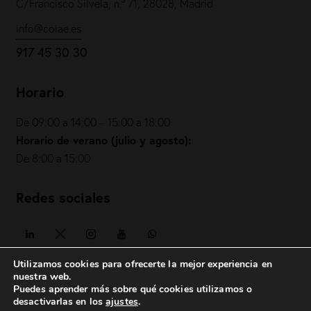
C/Francisco Silvela, n.º 71, 28028, Madrid
info@coiae.es
917 45 30 30
Horario
De 09:00 a 14:00 – 15:00 a 18:00
Horario de verano (julio y agosto):
De 8:00 a 15:00
Redes sociales
Utilizamos cookies para ofrecerte la mejor experiencia en
nuestra web.
Puedes aprender más sobre qué cookies utilizamos o
COIAE© 2026. Todos los derechos reservados
desactivarlas en los
ajustes
.