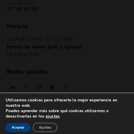
917 45 30 30
Horario
De 09:00 a 14:00 – 15:00 a 18:00
Horario de verano (julio y agosto):
De 8:00 a 15:00
Redes sociales
Utilizamos cookies para ofrecerte la mejor experiencia en
nuestra web.
Puedes aprender más sobre qué cookies utilizamos o
COIAE© 2026. Todos los derechos reservados
desactivarlas en los
ajustes
.
Política de privacidad
|
Política de cookies
|
Aviso legal
|
Aceptar
Ajustes
posicionesrealbetis