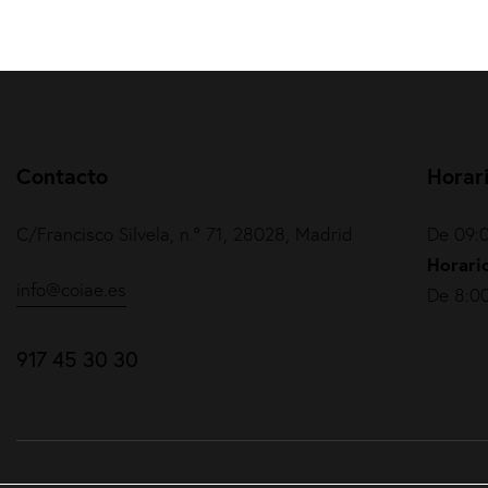
Contacto
Horar
C/Francisco Silvela, n.º 71, 28028, Madrid
De 09:0
Horario
info@coiae.es
De 8:00
917 45 30 30