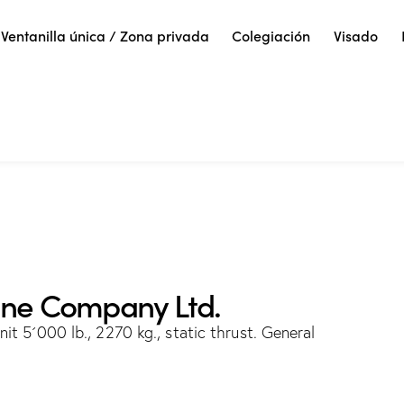
Ventanilla única / Zona privada
Colegiación
Visado
ine Company Ltd.
it 5´000 lb., 2270 kg., static thrust. General