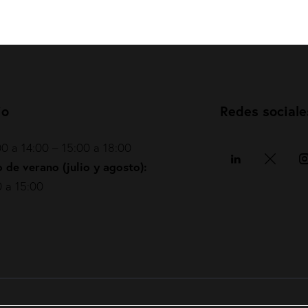
io
Redes sociale
0 a 14:00 – 15:00 a 18:00
 de verano (julio y agosto):
 a 15:00