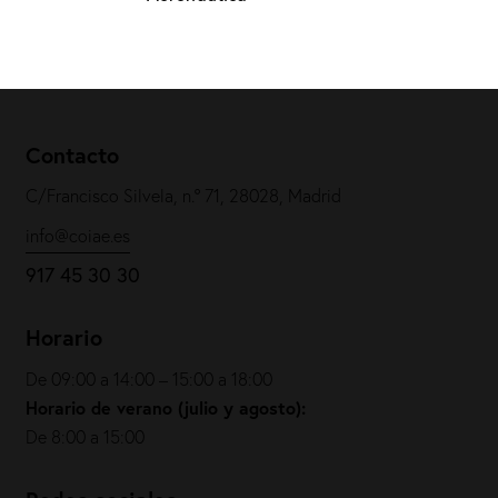
Contacto
C/Francisco Silvela, n.º 71, 28028, Madrid
info@coiae.es
917 45 30 30
Horario
De 09:00 a 14:00 – 15:00 a 18:00
Horario de verano (julio y agosto):
De 8:00 a 15:00