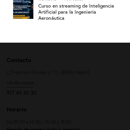
Curso en streaming de Inteligencia
Artificial para la Ingeniería
Aeronáutica
Contacto
C/Francisco Silvela, n.º 71, 28028, Madrid
info@coiae.es
917 45 30 30
Horario
De 09:00 a 14:00 – 15:00 a 18:00
Horario de verano (julio y agosto):