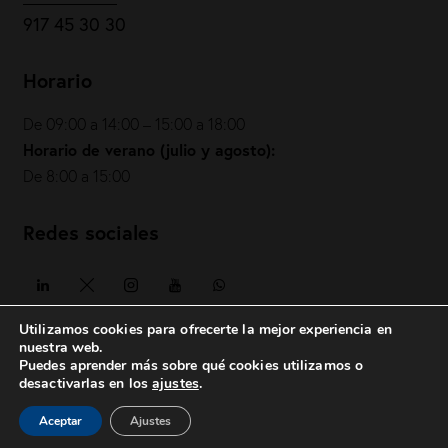
917 45 30 30
Horario
De 09:00 a 14:00 – 15:00 a 18:00
Horario de verano (julio y agosto):
De 8:00 a 15:00
Redes sociales
Utilizamos cookies para ofrecerte la mejor experiencia en
nuestra web.
Puedes aprender más sobre qué cookies utilizamos o
COIAE© 2026. Todos los derechos reservados
desactivarlas en los
ajustes
.
Política de privacidad
|
Política de cookies
|
Aviso legal
|
Aceptar
Ajustes
posicionesrealbetis