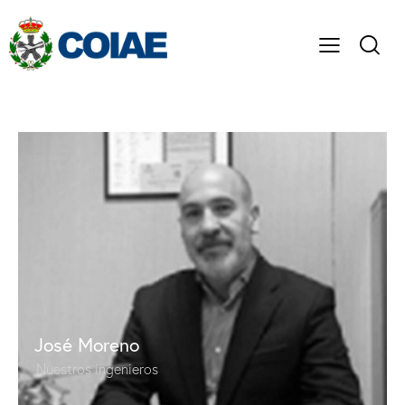
José Moreno
Nuestros ingenieros