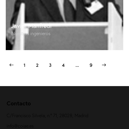
Javier Manfredi
Nuestros ingenieros
1
2
3
4
>
…
9
Contacto
C/Francisco Silvela, n.º 71, 28028, Madrid
info@coiae.es