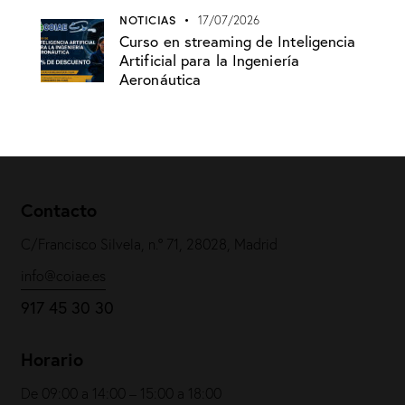
NOTICIAS
17/07/2026
Curso en streaming de Inteligencia
Artificial para la Ingeniería
Aeronáutica
Contacto
C/Francisco Silvela, n.º 71, 28028, Madrid
info@coiae.es
917 45 30 30
Horario
De 09:00 a 14:00 – 15:00 a 18:00