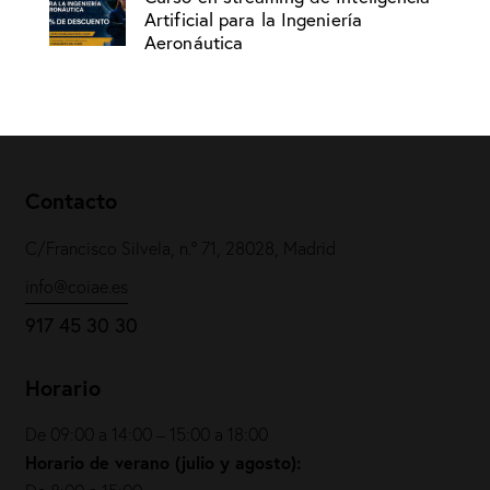
Artificial para la Ingeniería
Aeronáutica
Contacto
C/Francisco Silvela, n.º 71, 28028, Madrid
info@coiae.es
917 45 30 30
Horario
De 09:00 a 14:00 – 15:00 a 18:00
Horario de verano (julio y agosto):