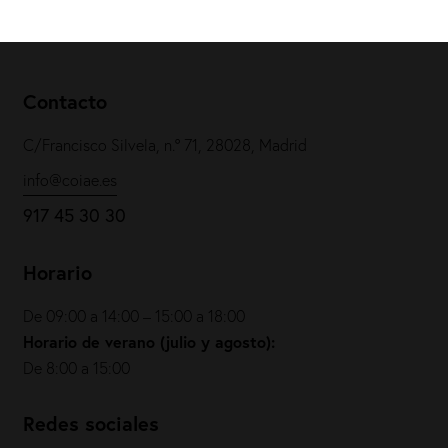
Contacto
C/Francisco Silvela, n.º 71, 28028, Madrid
info@coiae.es
917 45 30 30
Horario
De 09:00 a 14:00 – 15:00 a 18:00
Horario de verano (julio y agosto):
De 8:00 a 15:00
Redes sociales