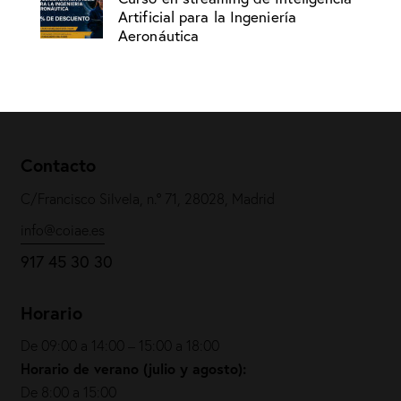
Artificial para la Ingeniería
Aeronáutica
Contacto
C/Francisco Silvela, n.º 71, 28028, Madrid
info@coiae.es
917 45 30 30
Horario
De 09:00 a 14:00 – 15:00 a 18:00
Horario de verano (julio y agosto):
De 8:00 a 15:00