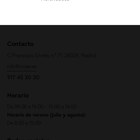
Contacto
C/Francisco Silvela, n.º 71, 28028, Madrid
info@coiae.es
917 45 30 30
Horario
De 09:00 a 14:00 – 15:00 a 18:00
Horario de verano (julio y agosto):
De 8:00 a 15:00