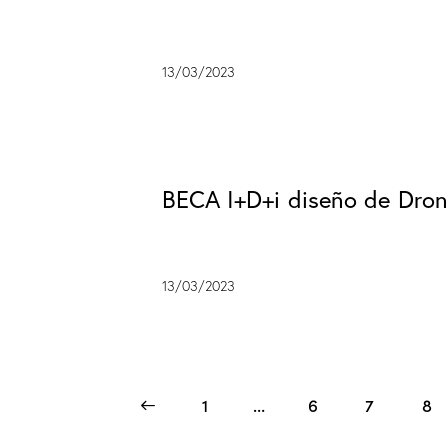
13/03/2023
BECA I+D+i diseño de Dro
13/03/2023
<
1
…
6
7
8