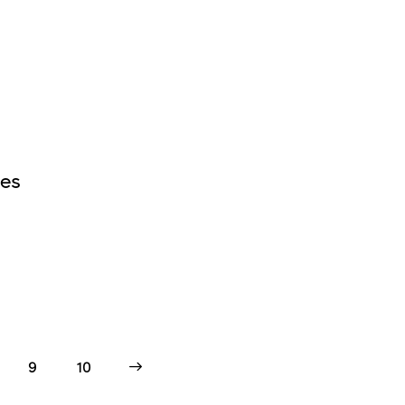
nes
9
>
10