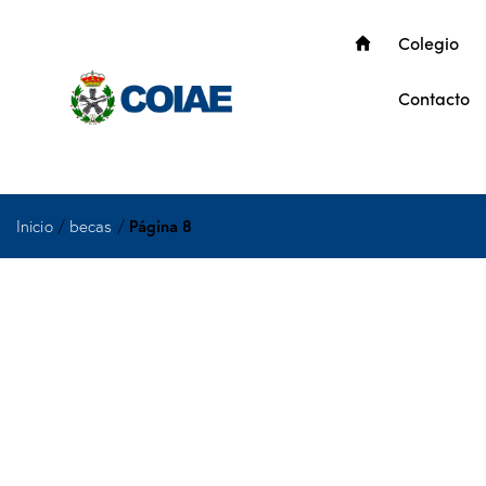
Colegio
Contacto
Inicio
/
becas
/
Página 8