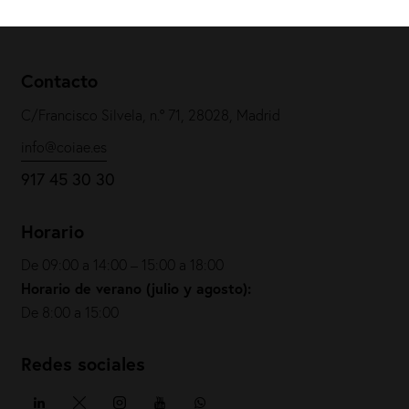
Contacto
C/Francisco Silvela, n.º 71, 28028, Madrid
info@coiae.es
917 45 30 30
Horario
De 09:00 a 14:00 – 15:00 a 18:00
Horario de verano (julio y agosto):
De 8:00 a 15:00
Redes sociales