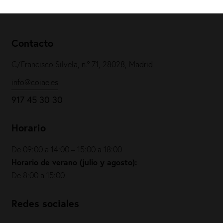
Contacto
C/Francisco Silvela, n.º 71, 28028, Madrid
info@coiae.es
917 45 30 30
Horario
De 09:00 a 14:00 – 15:00 a 18:00
Horario de verano (julio y agosto):
De 8:00 a 15:00
Redes sociales