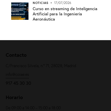
NOTICIAS
17/07/2026
Curso en streaming de Inteligencia
Artificial para la Ingeniería
Aeronáutica
Contacto
C/Francisco Silvela, n.º 71, 28028, Madrid
info@coiae.es
917 45 30 30
Horario
De 09:00 a 14:00 – 15:00 a 18:00