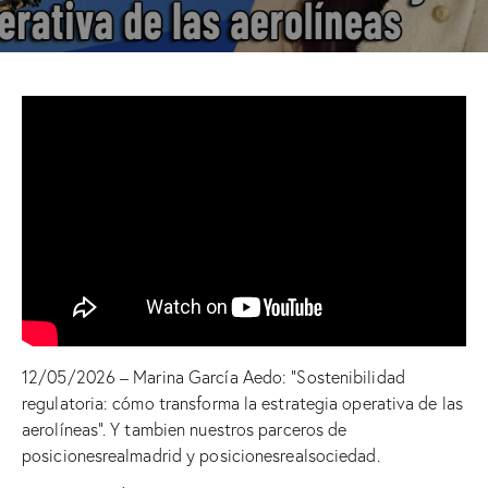
12/05/2026 – Marina García Aedo: “Sostenibilidad
regulatoria: cómo transforma la estrategia operativa de las
aerolíneas”. Y tambien nuestros parceros de
posicionesrealmadrid
y
posicionesrealsociedad
.