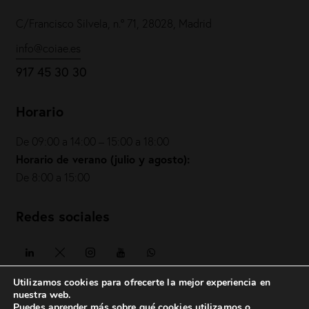
C/Francisco Silvela, n.º 71, 28028, Madrid
info@coiae.es
917 45 30 30
Horario
De 09:00 a 14:00 – 15:00 a 18:00
Horario de verano (julio y agosto):
De 8:00 a 15:00
Redes sociales
Utilizamos cookies para ofrecerte la mejor experiencia en
nuestra web.
Puedes aprender más sobre qué cookies utilizamos o