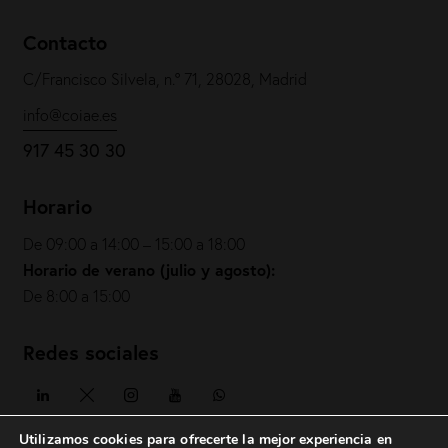
Contacto
C/Francisco Silvela, n.º 71, 28028, Madrid
info@coiae.es
917 45 30 30
Horario
De 09:00 a 14:00 – 15:00 a 18:00
Horario de verano (julio y agosto):
De 8:00 a 15:00
Redes sociales
Utilizamos cookies para ofrecerte la mejor experiencia en