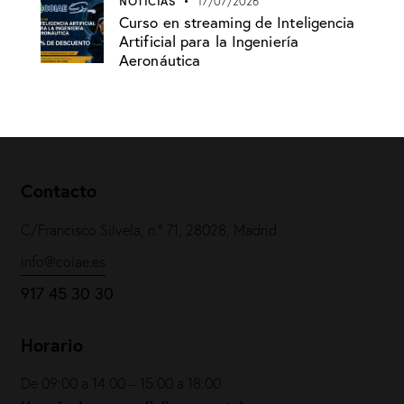
NOTICIAS
17/07/2026
Curso en streaming de Inteligencia
Artificial para la Ingeniería
Aeronáutica
Contacto
C/Francisco Silvela, n.º 71, 28028, Madrid
info@coiae.es
917 45 30 30
Horario
De 09:00 a 14:00 – 15:00 a 18:00